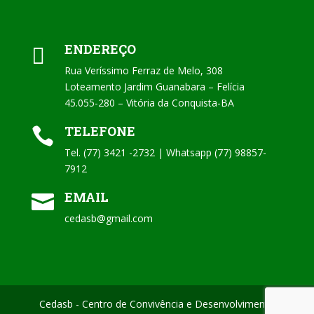
ENDEREÇO

Rua Veríssimo Ferraz de Melo, 308
Loteamento Jardim Guanabara – Felícia
45.055-280 – Vitória da Conquista-BA
TELEFONE

Tel. (77) 3421 -2732 | Whatsapp (77) 98857-
7912
EMAIL

cedasb@gmail.com
Cedasb - Centro de Convivência e Desenvolvimento