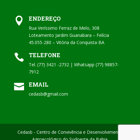
ENDEREÇO

Rua Veríssimo Ferraz de Melo, 308
Loteamento Jardim Guanabara – Felícia
45.055-280 – Vitória da Conquista-BA
TELEFONE

Tel. (77) 3421 -2732 | Whatsapp (77) 98857-
7912
EMAIL

cedasb@gmail.com
Cedasb - Centro de Convivência e Desenvolvimento
Agroecológico do Sudoeste da Bahia