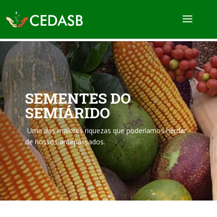
SEMENTES DO
SEMIÁRIDO
Uma das maiores riquezas que poderíamos herdar
de nossos antepassados.