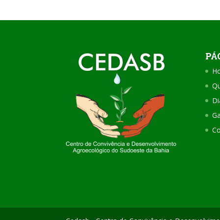
PÁ
H
Q
Di
Ga
Co