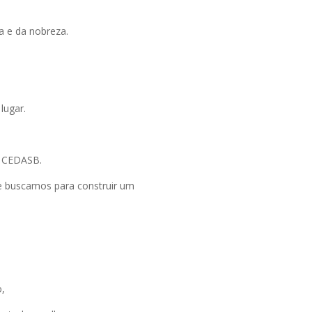
a e da nobreza.
lugar.
o CEDASB.
ue buscamos para construir um
o,