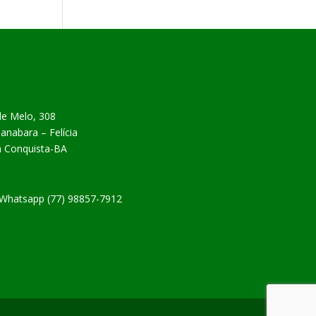
de Melo, 308
nabara – Felícia
da Conquista-BA
| Whatsapp (77) 98857-7912