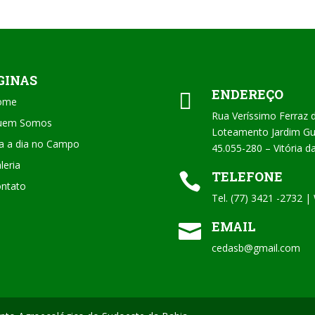
GINAS
ENDEREÇO

ome
Rua Veríssimo Ferraz 
uem Somos
Loteamento Jardim Gua
a a dia no Campo
45.055-280 – Vitória 
leria
TELEFONE

ntato
Tel. (77) 3421 -2732 
EMAIL

cedasb@gmail.com