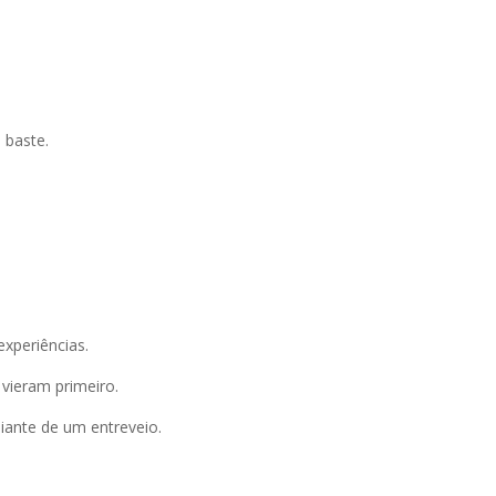
 baste.
xperiências.
 vieram primeiro.
iante de um entreveio.