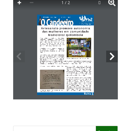
1 / 2
Boletim Informativo do Programa Uma 
Terra e Duas Águas
Ano 6 | nº 947 |Novembro | 2012
Bom Jesus da Serra - Bahia
Artesana
to pr
omo
ve autonomia 
das mulher
es em comunidade 
tradicional quilombola
A   comunidade 
de 
Mumbuca 
e 
Samambaia, 
localizada 
no 
município 
baiano 
de 
Bom 
Jesus 
da 
S e r r a ,    v e m    s e    d e s t a c a n d o    d e    o u t r a s  
comunidades 
de 
sua 
região 
devido 
a iniciativas 
de   auto   organização,   especialmente   das 
m u l h e r e s ,    e    d e    d e s e n v o l v i m e n t o    d a s  
potencialidades 
locais, 
como 
o artesanato.
A  localidade 
é  uma 
comunidade 
tradicional 
de 
remanescentes 
de 
quilombo, 
e  o  processo 
de 
reconhecimento   começou   de   uma   forma 
incomum. 
Tudo 
começou 
com 
um 
problema: 
a associação 
de 
moradores 
local 
na 
verdade 
era 
a associação 
da 
comunidade 
Pé 
de 
Morro, 
a  qual 
Mumbuca 
Tecidos de renda, pintados a mão, a venda em feira
fazia 
parte. 
Por 
causa 
dos 
problemas 
que 
ocorriam 
nesta 
associação 
(inadimplência), 
os 
moradores 
não 
conseguiam 
trazer 
nada 
para 
Mumbuca. 
Erisvalda, 
a presidente 
da 
nova 
associação 
de 
moradores, 
explica 
que 
foi 
necessário 
romper 
com 
a  antiga 
entidade 
e  criar 
uma 
nova 
na 
própria 
localidade, 
pois 
só 
assim 
os 
interesses 
de 
Mumbuca 
seriam 
melhor 
representados. 
Após 
a questão 
ser 
resolvida, 
o primeiro 
líder 
da 
nova 
associação 
de 
moradores, 
seu 
Luís, 
trouxe 
um 
representante 
do 
conselho 
quilombola 
da 
região 
de 
Vitória 
da 
Conquista, 
para 
realizar 
um 
estudo 
sobre 
as 
origens 
do 
povo 
da 
comunidade. 
Graças 
as 
histórias 
das 
pessoas 
mais 
antigas, 
como 
Dionísio, 
Dona 
Febrona, 
seu 
Libano, 
entre 
outros 
existia 
uma 
espécie 
de 
senso 
comum 
que 
apontava 
a descendência 
quilombola. 
A fim 
de 
tirar 
as 
dúvidas, 
Marinalvo 
do 
conselho 
quilombola,   juntamente   com   Nelson,   da 
Fundação   Palmares,   conversaram   com   os 
homens   e   mulheres,   jovens   e   idosos,   e 
produziram 
um 
documentário 
contando 
a história 
do 
local. 
Além 
de 
descobrirem 
que 
sim, 
aquela 
era 
uma 
comunidade 
quilombola, 
perceberam 
que 
uma 
comunidade 
vizinha, 
Samambaia, 
também 
se 
encaixava 
na 
mesma 
condição. 
Graças 
a isso, 
as 
comunidades 
se 
uniram, 
e hoje 
a associação 
O símbolo da conquista do reconhecimento como comu-
que 
os 
representa 
se 
chama 
‘’Associação 
de 
nidade tradicional quilombola.
1
Bahia