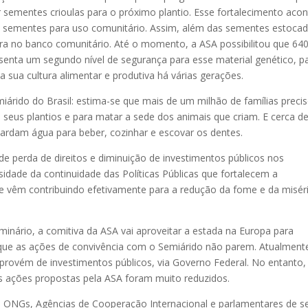
r sementes crioulas para o próximo plantio. Esse fortalecimento aco
e sementes para uso comunitário. Assim, além das sementes estoca
ra no banco comunitário. Até o momento, a ASA possibilitou que 64
senta um segundo nível de segurança para esse material genético, p
 sua cultura alimentar e produtiva há várias gerações.
árido do Brasil: estima-se que mais de um milhão de famílias preci
seus plantios e para matar a sede dos animais que criam. E cerca d
uardam água para beber, cozinhar e escovar os dentes.
e perda de direitos e diminuição de investimentos públicos nos
idade da continuidade das Políticas Públicas que fortalecem a
 vêm contribuindo efetivamente para a redução da fome e da misér
minário, a comitiva da ASA vai aproveitar a estada na Europa para
 que as ações de convivência com o Semiárido não parem. Atualment
provém de investimentos públicos, via Governo Federal. No entanto,
s ações propostas pela ASA foram muito reduzidos.
m ONGs, Agências de Cooperação Internacional e parlamentares de se