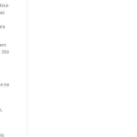
ntece
das
0
ara
sem
e 350
ia na
e,
is