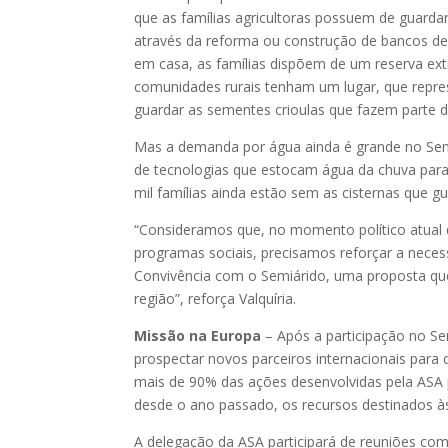
que as famílias agricultoras possuem de guarda
através da reforma ou construção de bancos d
em casa, as famílias dispõem de um reserva ext
comunidades rurais tenham um lugar, que repre
guardar as sementes crioulas que fazem parte da
Mas a demanda por água ainda é grande no Semi
de tecnologias que estocam água da chuva para 
mil famílias ainda estão sem as cisternas que g
“Consideramos que, no momento político atual d
programas sociais, precisamos reforçar a necess
Convivência com o Semiárido, uma proposta que
região”, reforça Valquíria.
Missão na Europa
– Após a participação no Se
prospectar novos parceiros internacionais para
mais de 90% das ações desenvolvidas pela ASA 
desde o ano passado, os recursos destinados à
A delegação da ASA participará de reuniões co