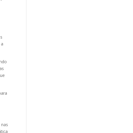
os
 a
endo
cas
que
para
 nas
tica