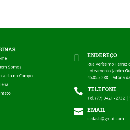
GINAS
ENDEREÇO

ome
Rua Veríssimo Ferraz 
uem Somos
Loteamento Jardim Gua
a a dia no Campo
45.055-280 – Vitória 
leria
TELEFONE

ntato
Tel. (77) 3421 -2732 
EMAIL

cedasb@gmail.com