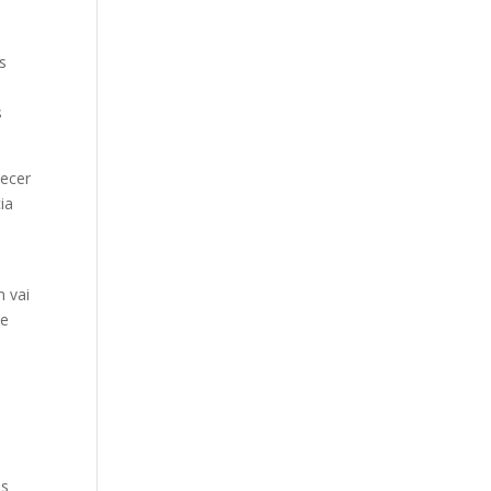
s
s
hecer
ia
m vai
de
m
os