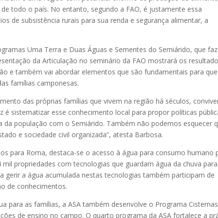
as de todo o país. No entanto, segundo a FAO, é justamente essa
ios de subsistência rurais para sua renda e segurança alimentar, a
ogramas Uma Terra e Duas Águas e Sementes do Semiárido, que faz
esentação da Articulação no seminário da FAO mostrará os resultad
ção e também vai abordar elementos que são fundamentais para que
das famílias camponesas.
imento das próprias famílias que vivem na região há séculos, conviv
z é sistematizar esse conhecimento local para propor políticas públi
ia da população com o Semiárido. Também não podemos esquecer 
Estado e sociedade civil organizada”, atesta Barbosa.
ados para Roma, destaca-se o acesso à água para consumo humano 
,4 mil propriedades com tecnologias que guardam água da chuva para
 a gerir a água acumulada nestas tecnologias também participam de
ção de conhecimentos.
ua para as famílias, a ASA também desenvolve o Programa Cisternas
uições de ensino no campo. O quarto programa da ASA fortalece a prá