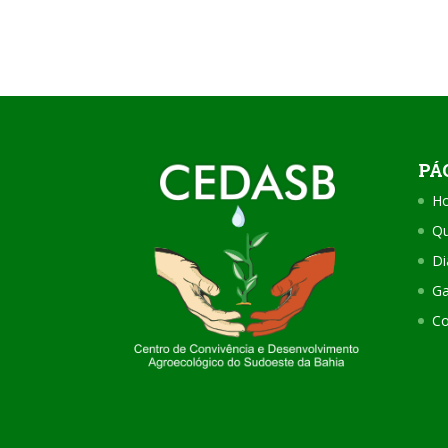
PÁ
H
Q
Di
Ga
Co