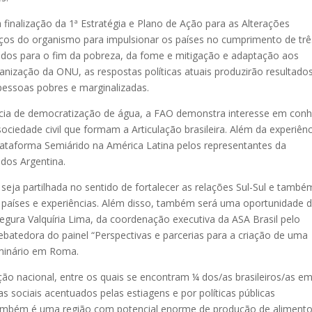
inalização da 1ª Estratégia e Plano de Ação para as Alterações
orços do organismo para impulsionar os países no cumprimento de trê
ados para o fim da pobreza, da fome e mitigação e adaptação aos
anização da ONU, as respostas políticas atuais produzirão resultado
 pessoas pobres e marginalizadas.
ncia de democratização de água, a FAO demonstra interesse em con
ociedade civil que formam a Articulação brasileira. Além da experiênc
lataforma Semiárido na América Latina pelos representantes da
dos Argentina.
 seja partilhada no sentido de fortalecer as relações Sul-Sul e també
 países e experiências. Além disso, também será uma oportunidade 
ssegura Valquíria Lima, da coordenação executiva da ASA Brasil pelo
ebatedora do painel “Perspectivas e parcerias para a criação de uma
eminário em Roma.
ção nacional, entre os quais se encontram ¼ dos/as brasileiros/as e
s sociais acentuados pelas estiagens e por políticas públicas
também é uma região com potencial enorme de produção de aliment