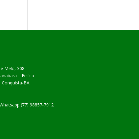
de Melo, 308
nabara – Felícia
da Conquista-BA
| Whatsapp (77) 98857-7912