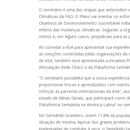
O seminário é uma das etapas que antecedem a f
Climáticas da FAO. O Plano vai orientar os esf
Objetivos de Desenvolvimento Sustentável volt
efeitos das mudanças climáticas. Segundo a org
mistos e, em alguns casos, prejudiciais para as
Ao convidar a ASA para apresentar sua experiê
as soluções construídas pelas organizações da s
da ASA, também será apresentada a iniciativa P
Articulação Rede Chaco e da Plataforma Semiári
“O seminário possibilita que a nossa experiência
proporcionar trocas e aprendizados com outros
reforçar as parcerias internacionais da ASA”, a
estado de Minas Gerais, que participará como d
Plataforma Semiárida na América Latina” no s
No Semiárido brasileiro, vivem 11,8% da popula
situação de miséria. Apesar dos graves problema
inadequadas de combate à seca, o Semiárido 