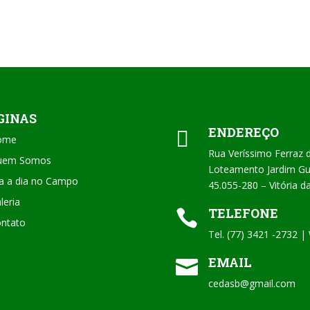
GINAS
ENDEREÇO

ome
Rua Veríssimo Ferraz 
uem Somos
Loteamento Jardim Gua
a a dia no Campo
45.055-280 – Vitória 
leria
TELEFONE

ntato
Tel. (77) 3421 -2732 
EMAIL

cedasb@gmail.com