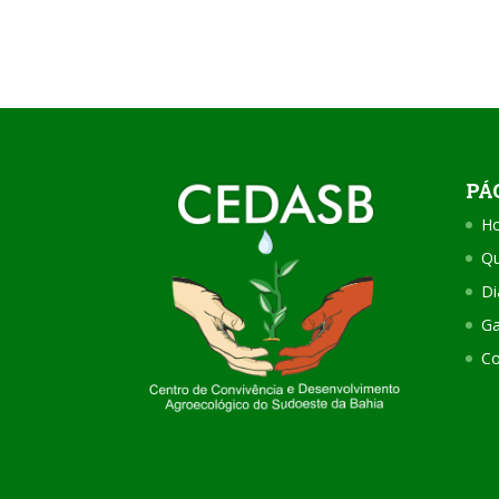
PÁ
H
Q
Di
Ga
Co