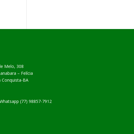
de Melo, 308
nabara – Felícia
da Conquista-BA
| Whatsapp (77) 98857-7912