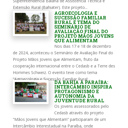
Superintendência Baiana de Assistência Técnica e
Extensão Rural (Bahiater). Este projeto...
AGROECOLOGIA E
SUCESSÃO FAMILIAR
RURAL É TEMA DO
SEMINÁRIO DE
AVALIAÇÃO FINAL DO
PROJETO MÃOS JOVENS
QUE ALIMENTAM
Nos dias 17 e 18 de dezembro
de 2024, aconteceu o Seminário de Avaliação Final do
Projeto Mãos Jovens que Alimentam, fruto da
cooperação internacional entre o Cedasb e a Terre des
Hommes Schweiz. O evento teve como tema
“Agroecologia e Sucessão Familiar Rural:...
DA BAHIA À PARAÍBA:
INTERCÂMBIO INSPIRA
PROTAGONISMO E
AUTONOMIA DA
JUVENTUDE RURAL
Os jovens assessorados pelo
Cedasb através do projeto
“Mãos Jovens que Alimentam” participaram de um
Intercâmbio Interestadual na Paraíba, onde