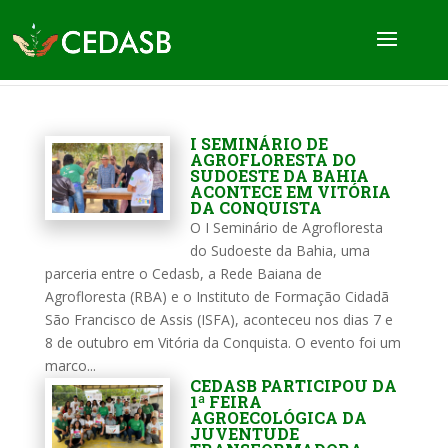
I SEMINÁRIO DE
AGROFLORESTA DO
SUDOESTE DA BAHIA
ACONTECE EM VITÓRIA
DA CONQUISTA
O I Seminário de Agrofloresta
do Sudoeste da Bahia, uma
parceria entre o Cedasb, a Rede Baiana de
Agrofloresta (RBA) e o Instituto de Formação Cidadã
São Francisco de Assis (ISFA), aconteceu nos dias 7 e
8 de outubro em Vitória da Conquista. O evento foi um
marco...
CEDASB PARTICIPOU DA
1ª FEIRA
AGROECOLÓGICA DA
JUVENTUDE