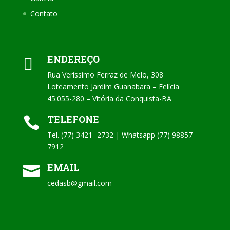
Contato
ENDEREÇO

Rua Veríssimo Ferraz de Melo, 308
Loteamento Jardim Guanabara – Felícia
45.055-280 – Vitória da Conquista-BA
TELEFONE

Tel. (77) 3421 -2732 | Whatsapp (77) 98857-
7912
EMAIL

cedasb@gmail.com