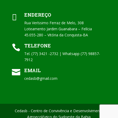
ENDEREÇO

Rua Veríssimo Ferraz de Melo, 308
Loteamento Jardim Guanabara – Felícia
45.055-280 – Vitória da Conquista-BA
TELEFONE

Tel. (77) 3421 -2732 | Whatsapp (77) 98857-
7912
EMAIL

cedasb@gmail.com
Cedasb - Centro de Convivência e Desenvolvimento
Agroecológico do Sudoeste da Bahia