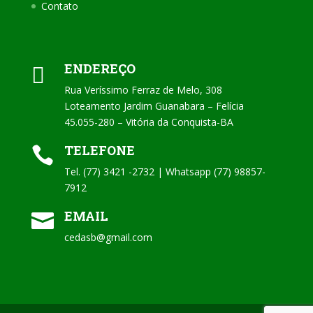
Contato
ENDEREÇO

Rua Veríssimo Ferraz de Melo, 308
Loteamento Jardim Guanabara – Felícia
45.055-280 – Vitória da Conquista-BA
TELEFONE

Tel. (77) 3421 -2732 | Whatsapp (77) 98857-
7912
EMAIL

cedasb@gmail.com