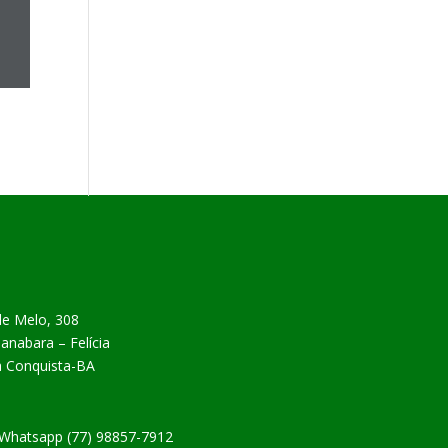
de Melo, 308
nabara – Felícia
da Conquista-BA
| Whatsapp (77) 98857-7912