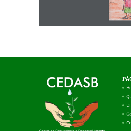
PÁ
H
Q
Di
Ga
Co