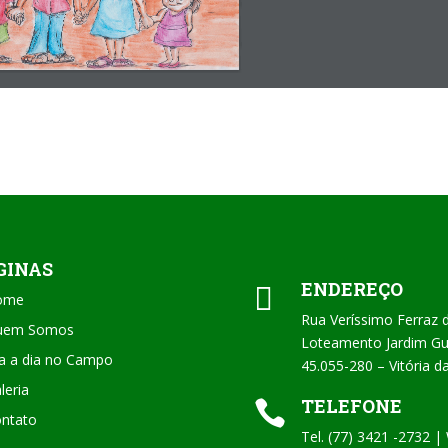
GINAS
ENDEREÇO

ome
Rua Veríssimo Ferraz 
uem Somos
Loteamento Jardim Gua
a a dia no Campo
45.055-280 – Vitória 
leria
TELEFONE

ntato
Tel. (77) 3421 -2732 