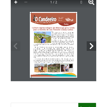
1 / 2
Ano 10 • nº2232 
Agosto/2016 
Mirante
Boletim Informativo do Programa Uma Terra e Duas Águas
Cultura Agroecológica do Maracujá gera renda
para a família de seu Tenório e dona Celma
“A 
história 
da gente 
é de luta e de coragem. 
Mas 
nós 
gostamo 
dela assim, 
pois nós vive bem com 
nossos 
filho, nossas 
cabrinha 
e os bode e nossas 
plantação. 
Principalmente 
a plantação 
dos maracujá 
que 
é diferente 
das de todo mundo 
por aqui. A nossa 
é 
sem veneno 
ninhum” 
(Tenório 
Alves Rodrigues).
A 
história 
que veremos 
nessas 
linhas 
é contada 
por 
vários 
narradores: 
o agricultor 
Tenório, 
sua esposa 
Celma 
e os filhos Adriel 
e Daniel. 
A narrativa 
gira em 
torno 
da  plantação 
do  maracujá 
orgânico 
e  da 
Seu Tenório na plantação de maracujá
diversidade de atividades que a família realiza para continuar vivendo na roça, com fartura e 
dignidade.
— 
Meu nome 
é Tenório 
Alves Rodrigues. 
Eu moro em Mirante 
na Bahia, 
na comunidade 
Albino, 
derde 
novo. Aqui eu e a minha 
mulher 
Celma 
tivemos 
nossos 
filho o Adriel 
e o piquenim 
Daniel 
e, 
pra viver, nós vive da agricultura 
e das arte que a gente 
faz. Eu por exemplo, 
faço tarrafa, 
aquela 
rede de pegar 
peixe. 
E coisa boa é quando 
tem pedido. 
E a mulher 
faz os crochê, 
vagonite, 
as pintura 
nos pano de prato, 
tualha 
e também 
faz os ponto 
cruz. E assim 
a gente 
vai 
vivendo. 
Nós sempre 
plantou 
pra família 
mesmo: 
o alface, 
os coentro, 
as cenoura, 
as beterraba 
e 
também 
as planta 
que serve pra remédio. 
Mas aí eu participei 
dum curso sobre 
o plantio 
de 
maracujá 
e daí eu resolvi 
que ia fazer o mesmo 
aqui ne minha 
roça. Mas não ia usar os produto 
químico 
porque 
sabia, 
com os curso que tive quando 
ganhei 
minha 
cisterna, 
que eles prejudica 
a 
saúde. 
— 
Na verdade 
quando 
ele veio com essa ideia eu achei uma dificuldade, 
principalmente 
o 
orgânico, 
principalmente 
por conta da seca. Todo mundo 
por aqui usava os produto 
químicos 
e 
mesmo 
assim 
dava as praga, 
pois o maracujá 
é muito 
sensível. 
Mas ele tava confiante 
e, como é 
natural, 
sem veneno 
e faz bem pra saúde, 
a gente deu força, 
disse Adriel.
Dona Celma, seu Tenório e Adriel
Área de plantio dos maracujás
Dona Celma, Daniel e seu Tenório 