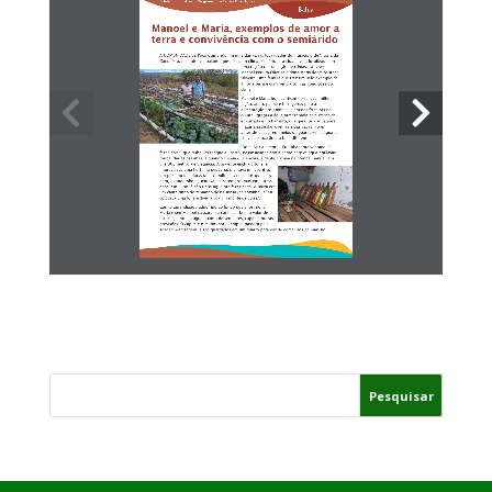
Boletim Informativo do Programa Uma Terra e Duas Águas
Manoel e Maria, exemplos de amor a 
terra e convivência com o semiárido
A COMUNIDADE de Poço Cumprido II é uma das várias localidades do município de Vitória da 
Conquista, no sudoeste baiano, que possuem clima semiárido - a cidade está localizada em 
uma região de transição de climas. Lá, vivem seu 
Manoel Pereira Oliveira e dona Maria Ildete Santana 
Oliveira, uma família que traz um belo exemplo de 
amor a terra e convivência com as condições do 
clima.
Manoel e Maria hoje cultivam hortaliças, milho, 
feijão, andú, palma e forrageiras para a 
alimentação dos animais, além das fruteiras no 
quintal, graças à água armazenada na cisterna de 
enxurrada e no barreiro, que garante a água para 
matar a sede das ovelhas e das vacas. Porém, 
antes de possuírem meios de guardarem a água da 
chuva, a situação era bem diferente.
 Dona Maria lembra: “Eu tinha tanta vontade de 
fazer horta, que tinha um tanque ali perto, nesse açudezinho a gente pegava água pra lavar 
roupa, dar as galinhas, e quando chovia que enchia, a gente puxava na bomba manual, era 
uns 300 metros de distancia. Aí a gente enchia o tonel e 
improvisava uma hortinha pequena, plantava um coentro, 
um pezinho de alface, uma cebolinha... nos anos que chovia 
bem, o tanquinho aguentava até setembro, mas em outros 
anos, em julho já não tinha água pra fazer nada. A horta era 
um canteirinho do tamanho dessa mesa [da cozinha], aí eu 
colocava uma lona e dividia pra um monte de coisa”.
Com o aprendizado adquirido ao longo dos anos, dona 
Maria e seu Manoel passaram a conhecer bem o valor de 
estocar, tanto de água quanto de sementes, capim e outras 
provisões. O capim e o milho, por exemplo, passam pela 
silagem e forragem, e são guardados em um quarto para dar de comer aos animais no 