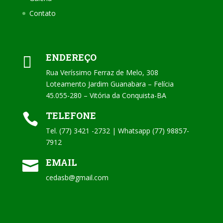
Contato
ENDEREÇO

Rua Veríssimo Ferraz de Melo, 308
Loteamento Jardim Guanabara – Felícia
45.055-280 – Vitória da Conquista-BA
TELEFONE

Tel. (77) 3421 -2732 | Whatsapp (77) 98857-
7912
EMAIL

cedasb@gmail.com