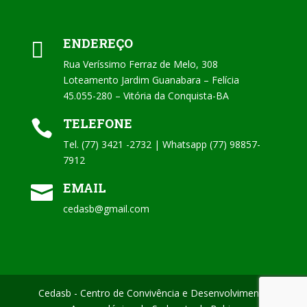
ENDEREÇO

Rua Veríssimo Ferraz de Melo, 308
Loteamento Jardim Guanabara – Felícia
45.055-280 – Vitória da Conquista-BA
TELEFONE

Tel. (77) 3421 -2732 | Whatsapp (77) 98857-
7912
EMAIL

cedasb@gmail.com
Cedasb - Centro de Convivência e Desenvolvimento