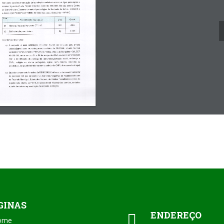
GINAS
ENDEREÇO

ome