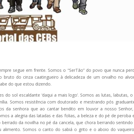
empre segue em frente. Somos o “SerTão” do povo que nunca per
 bruto do cinza caatingueiro à delicadeza de um orvalho no alvo
 sabe do que estou dizendo.
 do sol escaldante ‘daqui a mais logo’. Somos as lutas, labutas, o
amília. Somos resistência com doutorado e mestrando pós graduan
lhos da senhora que ao cantar bendito em louvor a nosso Senhor,
os a alegria das latadas e das folias, a beleza e do pé de peroba 
 berrado da novilha no pé da cancela, que chora berrando sentindo 
eu alimento. Somos o canto do sabiá o grito e o aboio do vaqueir