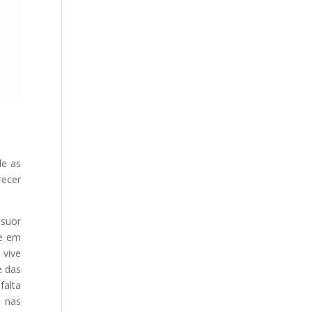
de as
recer
 suor
te em
 vive
e das
falta
o nas