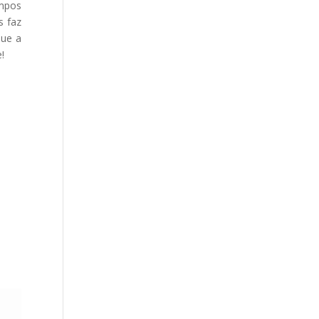
ampos
s faz
que a
!