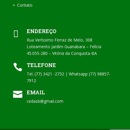
Contato
ENDEREÇO

Rua Veríssimo Ferraz de Melo, 308
Loteamento Jardim Guanabara – Felícia
45.055-280 – Vitória da Conquista-BA
TELEFONE

Tel. (77) 3421 -2732 | Whatsapp (77) 98857-
7912
EMAIL

cedasb@gmail.com