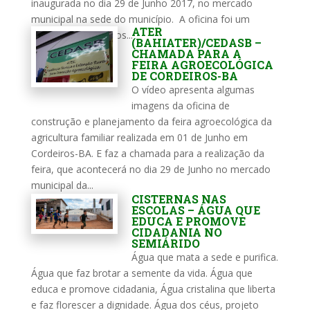
inaugurada no dia 29 de Junho 2017, no mercado
municipal na sede do município. A oficina foi um
ATER
momento em que os...
(BAHIATER)/CEDASB –
CHAMADA PARA A
FEIRA AGROECOLÓGICA
DE CORDEIROS-BA
O vídeo apresenta algumas
imagens da oficina de
construção e planejamento da feira agroecológica da
agricultura familiar realizada em 01 de Junho em
Cordeiros-BA. E faz a chamada para a realização da
feira, que acontecerá no dia 29 de Junho no mercado
municipal da...
CISTERNAS NAS
ESCOLAS – ÁGUA QUE
EDUCA E PROMOVE
CIDADANIA NO
SEMIÁRIDO
Água que mata a sede e purifica.
Água que faz brotar a semente da vida. Água que
educa e promove cidadania, Água cristalina que liberta
e faz florescer a dignidade. Água dos céus, projeto